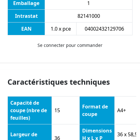
Emballage
1
Intrastat
82141000
EAN
1.0 x pce
04002432129706
Se connecter pour commander
Caractéristiques techniques
Capacité de
Format de
coupe (nbre de
15
A4+
coupe
feuilles)
Dimensions
Largeur de
36 x 58,5 
36
H x L x P