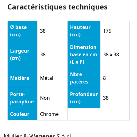
Caractéristiques techniques
Ø base
Hauteur
38
175
(cm)
(cm)
Dimension
Largeur
38
base en cm
38 x 38
(cm)
(L x P)
Nbre
Matière
Métal
8
patères
Porte-
Profondeur
Non
38
parapluie
(cm)
Couleur
Chrome
Muller & Wegener S.à.r.l.