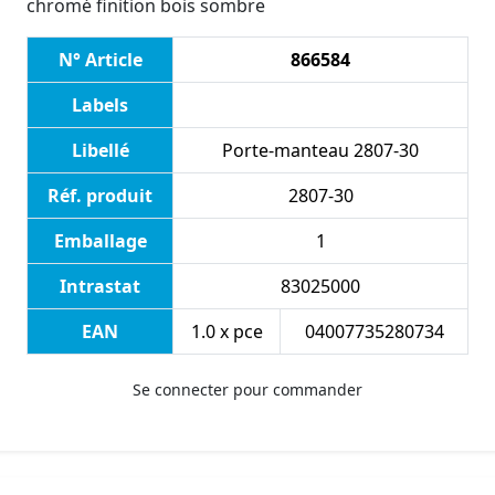
chromé finition bois sombre
N° Article
866584
Labels
Libellé
Porte-manteau 2807-30
Réf. produit
2807-30
Emballage
1
Intrastat
83025000
EAN
1.0 x pce
04007735280734
Se connecter pour commander