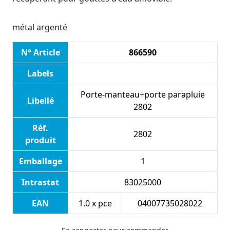
métal argenté
N° Article
866590
Labels
Porte-manteau+porte parapluie
Libellé
2802
Réf.
2802
produit
Emballage
1
Intrastat
83025000
EAN
1.0 x pce
04007735028022