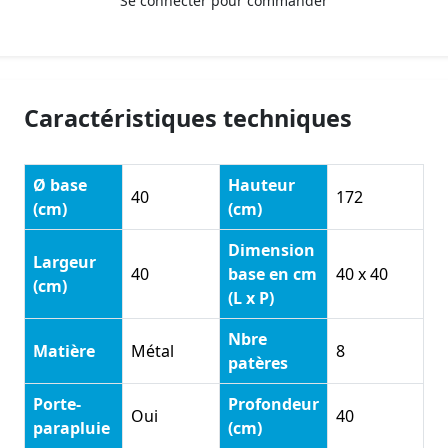
Se connecter pour commander
Caractéristiques techniques
Ø base
Hauteur
40
172
(cm)
(cm)
Dimension
Largeur
40
base en cm
40 x 40
(cm)
(L x P)
Nbre
Matière
Métal
8
patères
Porte-
Profondeur
Oui
40
parapluie
(cm)