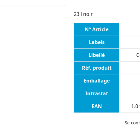
23 l noir
N° Article
Labels
Libellé
C
Réf. produit
Emballage
Intrastat
EAN
1.0
Se con