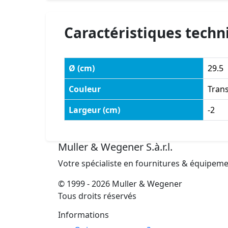
Caractéristiques techn
Ø (cm)
29.5
Couleur
Trans
Largeur (cm)
-2
Muller & Wegener S.à.r.l.
Votre spécialiste en fournitures & équipem
© 1999 - 2026 Muller & Wegener
Tous droits réservés
Informations