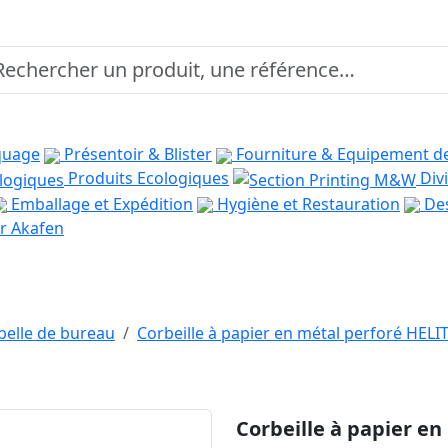
quage
Présentoir & Blister
Fourniture & Equipement d
Produits Ecologiques
Divi
Emballage et Expédition
Hygiène et Restauration
Des
r Akafen
belle de bureau
Corbeille à papier en métal perforé HELI
Corbeille à papier en