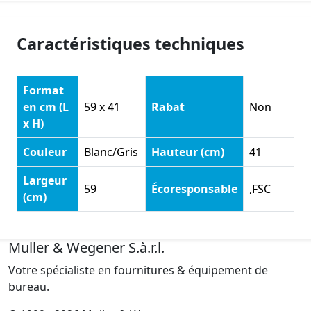
Caractéristiques techniques
Format
en cm (L
59 x 41
Rabat
Non
x H)
Couleur
Blanc/Gris
Hauteur (cm)
41
Largeur
59
Écoresponsable
,FSC
(cm)
Muller & Wegener S.à.r.l.
Votre spécialiste en fournitures & équipement de
bureau.