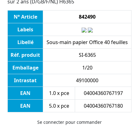
sur 2 ans (D/GB/F/NL) H6365
N° Article
842490
Labels
Libellé
Sous-main papier Office 40 feuilles
Réf. produit
SI-6365
Emballage
1/20
Intrastat
49100000
EAN
1.0 x pce
04004360767197
EAN
5.0 x pce
04004360767180
Se connecter pour commander