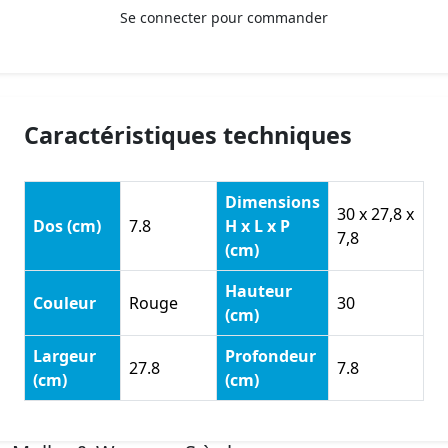
Se connecter pour commander
Caractéristiques techniques
Dimensions
30 x 27,8 x
Dos (cm)
7.8
H x L x P
7,8
(cm)
Hauteur
Couleur
Rouge
30
(cm)
Largeur
Profondeur
27.8
7.8
(cm)
(cm)