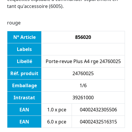
tant qu'accessoire (6005).
rouge
N° Article
856020
Labels
Libellé
Porte-revue Plus A4 rge 24760025
Réf. produit
24760025
Emballage
1/6
Intrastat
39261000
EAN
1.0 x pce
04002432305506
EAN
6.0 x pce
04002432516315