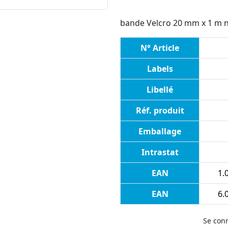
bande Velcro 20 mm x 1 m n
N° Article
Labels
Libellé
Réf. produit
Emballage
Intrastat
EAN
1.0
EAN
6.0
Se con