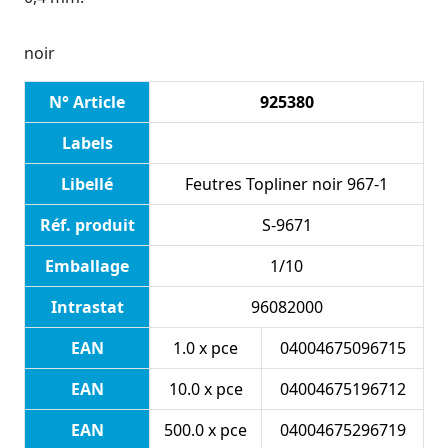
noir
N° Article
925380
Labels
Libellé
Feutres Topliner noir 967-1
Réf. produit
S-9671
Emballage
1/10
Intrastat
96082000
EAN
1.0 x pce
04004675096715
EAN
10.0 x pce
04004675196712
EAN
500.0 x pce
04004675296719