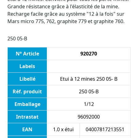
Grande résistance grâce à l'élasticité de la mine.
Recharge facile grâce au système "12 à la fois" sur
Mars micro 775, 762, graphite 779 et graphite 760.
250 05-B
N° Article
920270
Labels
Libellé
Etui à 12 mines 250 05- B
Réf. produit
250 05-B
Emballage
1/12
Intrastat
96092000
EAN
1.0 x étui
04007817213551