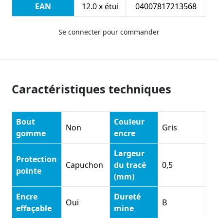
EAN
12.0 x étui
04007817213568
Se connecter pour commander
Caractéristiques techniques
Bout
Couleur
Non
Gris
gomme
encre
Largeur
Protection
Capuchon
du tracé
0,5
pointe
(mm)
Encre
Dureté
Oui
B
effaçable
mine