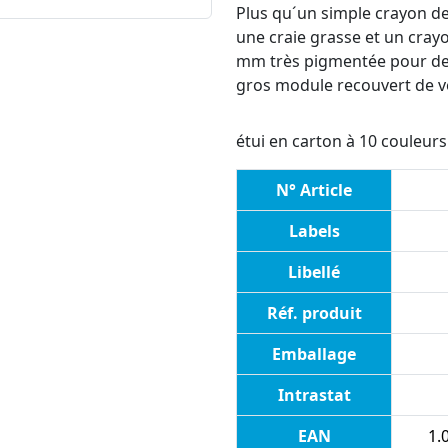
Plus qu´un simple crayon d
une craie grasse et un cray
mm très pigmentée pour des
gros module recouvert de vér
étui en carton à 10 couleurs 
N° Article
Labels
Libellé
Réf. produit
Emballage
Intrastat
EAN
1.0