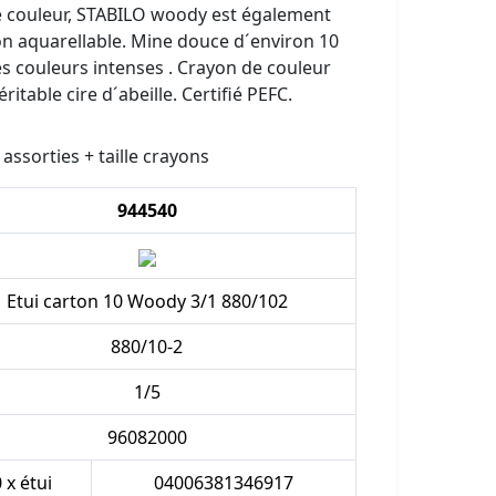
e couleur, STABILO woody est également
on aquarellable. Mine douce d´environ 10
 couleurs intenses . Crayon de couleur
itable cire d´abeille. Certifié PEFC.
assorties + taille crayons
944540
Etui carton 10 Woody 3/1 880/102
880/10-2
1/5
96082000
 x étui
04006381346917