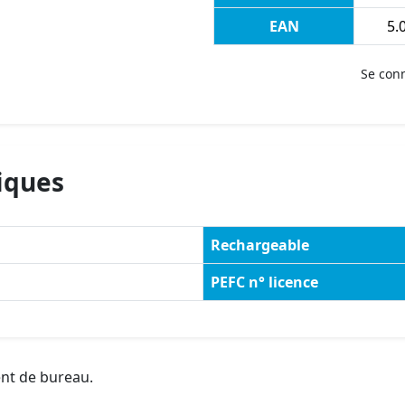
EAN
5.0
Se con
iques
Rechargeable
PEFC n° licence
ent de bureau.