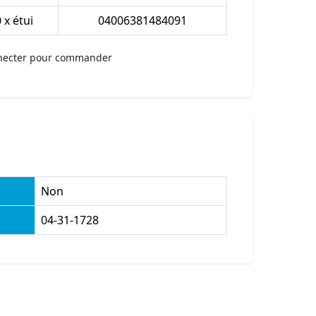
 x étui
04006381484091
necter pour commander
Non
04-31-1728