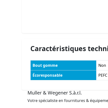
Caractéristiques techn
Bout gomme
Non
Écoresponsable
PEFC
Muller & Wegener S.à.r.l.
Votre spécialiste en fournitures & équipem