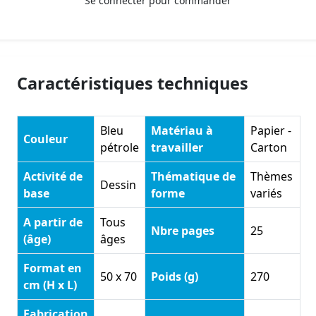
Se connecter pour commander
Caractéristiques techniques
Bleu
Matériau à
Papier -
Couleur
pétrole
travailler
Carton
Activité de
Thématique de
Thèmes
Dessin
base
forme
variés
A partir de
Tous
Nbre pages
25
(âge)
âges
Format en
50 x 70
Poids (g)
270
cm (H x L)
Fabrication