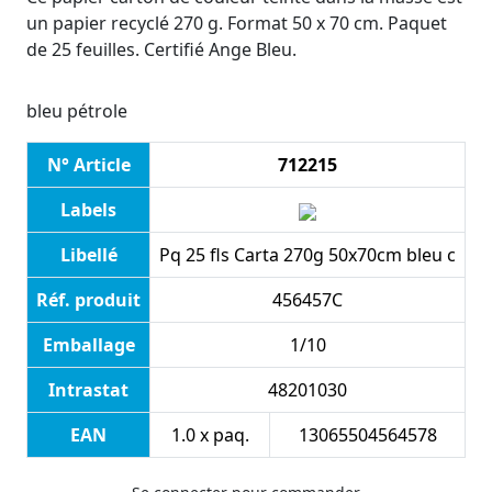
un papier recyclé 270 g. Format 50 x 70 cm. Paquet
de 25 feuilles. Certifié Ange Bleu.
bleu pétrole
N° Article
712215
Labels
Libellé
Pq 25 fls Carta 270g 50x70cm bleu c
Réf. produit
456457C
Emballage
1/10
Intrastat
48201030
EAN
1.0 x paq.
13065504564578