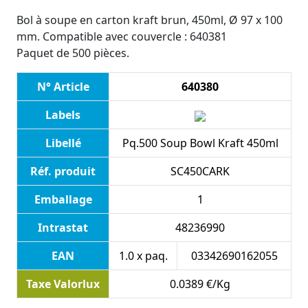
Bol à soupe en carton kraft brun, 450ml, Ø 97 x 100
mm. Compatible avec couvercle : 640381
Paquet de 500 pièces.
N° Article
640380
Labels
Libellé
Pq.500 Soup Bowl Kraft 450ml
Réf. produit
SC450CARK
Emballage
1
Intrastat
48236990
EAN
1.0 x paq.
03342690162055
Taxe Valorlux
0.0389 €/Kg