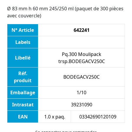
Ø 83 mm h 60 mm 245/250 ml (paquet de 300 pièces
avec couvercle)
N° Article
642241
Labels
Pq.300 Moulipack
Libellé
trsp.BODEGACV250C
Réf.
BODEGACV250C
produit
Emballage
1/10
Intrastat
39231090
EAN
1.0 x paq.
03342690120109