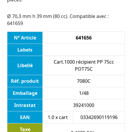
Ø 70,3 mm h 39 mm (80 cc). Compatible avec :
641659
N° Article
641656
Labels
Cart.1000 récipient PP 75cc
Libellé
POT75C
Réf. produit
7080C
Emballage
1/48
Intrastat
39241000
EAN
1.0 x cart
03342690119196
Taxe