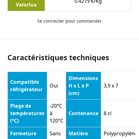
0.4279 €/Kg
Valorlux
Se connecter pour commander
Caractéristiques techniques
Dimensions
Compatible
Oui
H x L x P
3,9 x 7
réfrigérateur
(cm)
Plage de
-20°C
températures
à
Contenance
8 cl
(°C)
120°C
Fermeture
Sans
Matière
Polypropylène