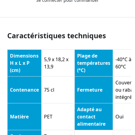
Se connecter pour commander
Caractéristiques techniques
Dimensions
Plage de
5,9 x 18,2 x
-40°C à
H x L x P
températures
13,9
60°C
(cm)
(°C)
Couverc
Contenance
75 cl
Fermeture
ou rabat
intégré
Adapté au
Matière
PET
contact
Oui
alimentaire