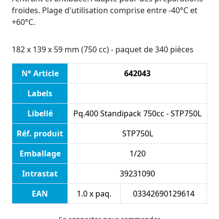
froides. Plage d'utilisation comprise entre -40°C et
+60°C.
182 x 139 x 59 mm (750 cc) - paquet de 340 pièces
N° Article
642043
Labels
Libellé
Pq.400 Standipack 750cc - STP750L
Réf. produit
STP750L
Emballage
1/20
Intrastat
39231090
EAN
1.0 x paq.
03342690129614