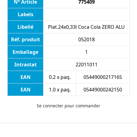
N° Article
775409
Labels
Libellé
Plat.24x0,33l Coca Cola ZERO ALU
Réf. produit
052018
Emballage
1
Intrastat
22011011
EAN
0.2 x paq.
05449000217165
EAN
1.0 x paq.
05449000242150
Se connecter pour commander