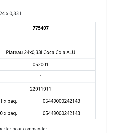
24 x 0,33 l
775407
Plateau 24x0,33l Coca Cola ALU
052001
1
22011011
.1 x paq.
05449000242143
.0 x paq.
05449000242143
necter pour commander