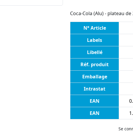
Coca-Cola (Alu) - plateau de 
N° Article
Labels
Libellé
Réf. produit
Emballage
Intrastat
EAN
0
EAN
1
Se con