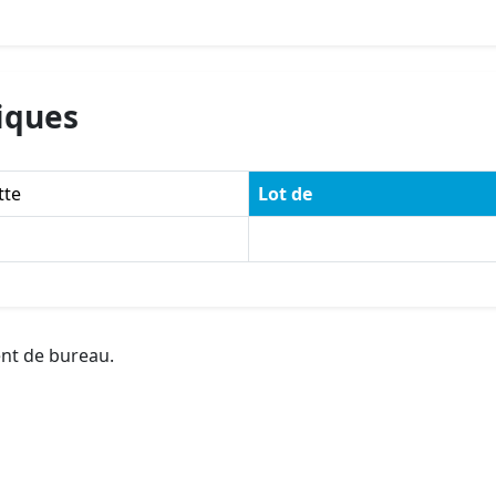
iques
tte
Lot de
ent de bureau.