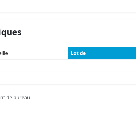
iques
ille
Lot de
ent de bureau.