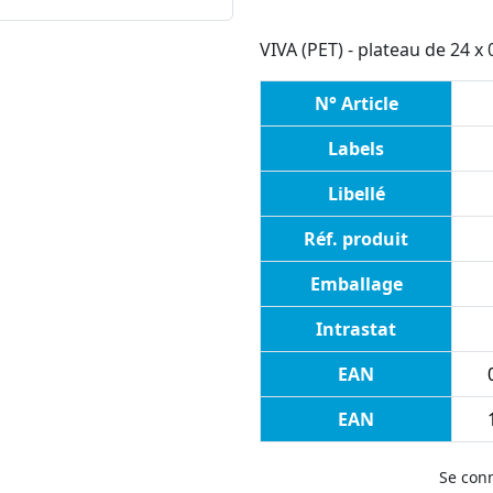
VIVA (PET) - plateau de 24 x 0
N° Article
Labels
Libellé
Réf. produit
Emballage
Intrastat
EAN
EAN
Se con