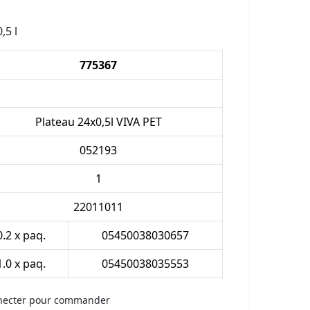
,5 l
775367
Plateau 24x0,5l VIVA PET
052193
1
22011011
0.2 x paq.
05450038030657
1.0 x paq.
05450038035553
necter pour commander