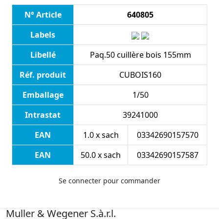
N° Article
640805
Labels
Libellé
Paq.50 cuillère bois 155mm
Réf. produit
CUBOIS160
Emballage
1/50
Intrastat
39241000
EAN
1.0 x sach
03342690157570
EAN
50.0 x sach
03342690157587
Se connecter pour commander
Muller & Wegener S.à.r.l.