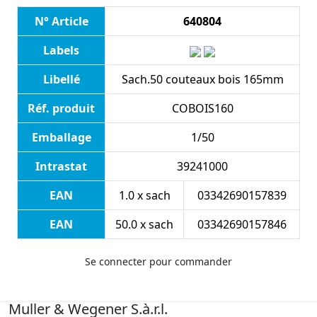
N° Article
640804
Labels
Libellé
Sach.50 couteaux bois 165mm
Réf. produit
COBOIS160
Emballage
1/50
Intrastat
39241000
EAN
1.0 x sach
03342690157839
EAN
50.0 x sach
03342690157846
Se connecter pour commander
Muller & Wegener S.à.r.l.