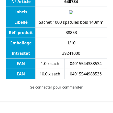
N° Article
640784
Labels
Libellé
Sachet 1000 spatules bois 140mm
Réf. produit
38853
Emballage
1/10
Intrastat
39241000
EAN
1.0 x sach
04015544388534
EAN
10.0 x sach
04015544988536
Se connecter pour commander