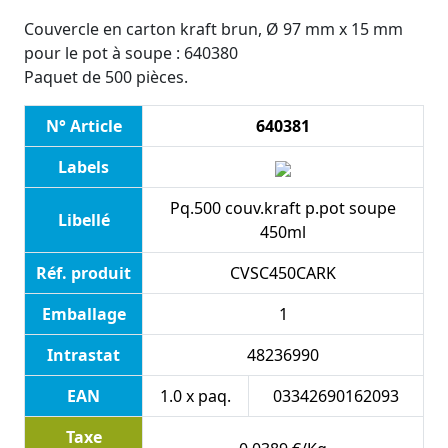
Couvercle en carton kraft brun, Ø 97 mm x 15 mm
pour le pot à soupe : 640380
Paquet de 500 pièces.
N° Article
640381
Labels
Pq.500 couv.kraft p.pot soupe
Libellé
450ml
Réf. produit
CVSC450CARK
Emballage
1
Intrastat
48236990
EAN
1.0 x paq.
03342690162093
Taxe