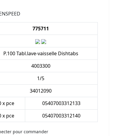
REENSPEED
775711
P.100 Tabl.lave-vaisselle Dishtabs
4003300
1/5
34012090
0 x pce
05407003312133
0 x pce
05407003312140
necter pour commander