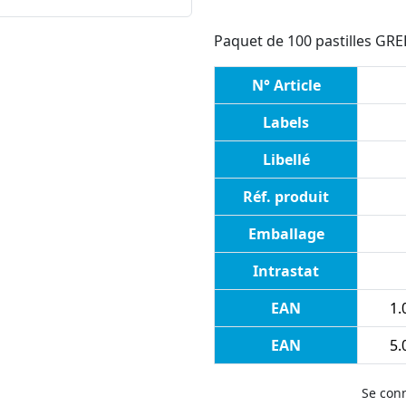
Paquet de 100 pastilles G
N° Article
Labels
Libellé
Réf. produit
Emballage
Intrastat
EAN
1.
EAN
5.
Se con