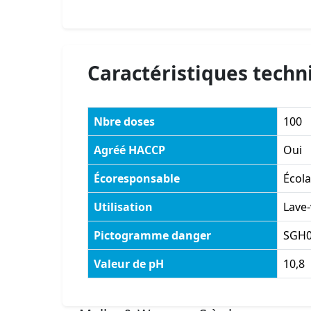
Caractéristiques techn
Nbre doses
100
Agréé HACCP
Oui
Écoresponsable
Écol
Utilisation
Lave-
Pictogramme danger
SGH
Valeur de pH
10,8