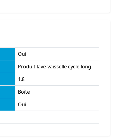
Oui
Produit lave-vaisselle cycle long
1,8
Boîte
Oui