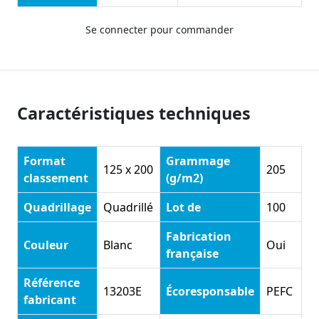
Se connecter pour commander
Caractéristiques techniques
Format
Grammage
125 x 200
205
classement
(g/m2)
Quadrillage
Quadrillé
Lot de
100
Fabrication
Couleur
Blanc
Oui
française
Référence
13203E
Écoresponsable
PEFC
fabricant