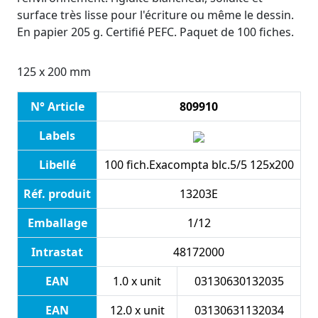
surface très lisse pour l'écriture ou même le dessin.
En papier 205 g. Certifié PEFC. Paquet de 100 fiches.
125 x 200 mm
N° Article
809910
Labels
Libellé
100 fich.Exacompta blc.5/5 125x200
Réf. produit
13203E
Emballage
1/12
Intrastat
48172000
EAN
1.0 x unit
03130630132035
EAN
12.0 x unit
03130631132034