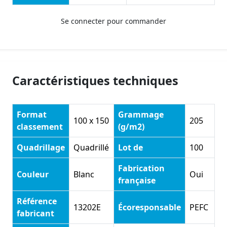
Se connecter pour commander
Caractéristiques techniques
Format
Grammage
100 x 150
205
classement
(g/m2)
Quadrillage
Quadrillé
Lot de
100
Fabrication
Couleur
Blanc
Oui
française
Référence
13202E
Écoresponsable
PEFC
fabricant