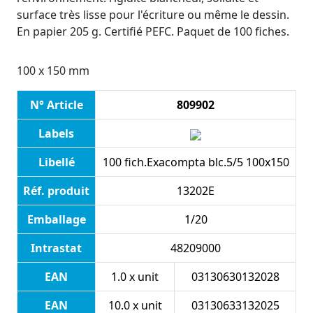
surface très lisse pour l'écriture ou même le dessin.
En papier 205 g. Certifié PEFC. Paquet de 100 fiches.
100 x 150 mm
N° Article
809902
Labels
Libellé
100 fich.Exacompta blc.5/5 100x150
Réf. produit
13202E
Emballage
1/20
Intrastat
48209000
EAN
1.0 x unit
03130630132028
EAN
10.0 x unit
03130633132025