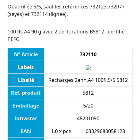
Quadrillée 5/5, sauf les références 732123,732077
(séyès) et 732114 (lignée).
100 fls A4 90 g avec 2 perforations B5812 - certifié
PEFC
N° Article
732110
Labels
Libellé
Recharges 2ann.A4 100fl.5/5 5812
Réf. produit
5812
Emballage
5/20
Intrastat
48201090
EAN
1.0 x pce
03329680058123