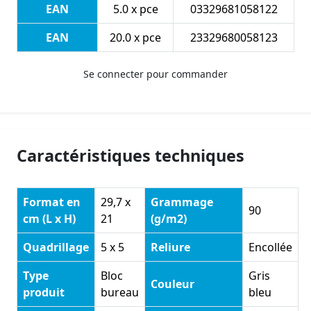
EAN
5.0 x pce
03329681058122
EAN
20.0 x pce
23329680058123
Se connecter pour commander
Caractéristiques techniques
Format en
29,7 x
Grammage
90
cm (L x H)
21
(g/m2)
Quadrillage
5 x 5
Reliure
Encollée
Type
Bloc
Gris
Couleur
produit
bureau
bleu