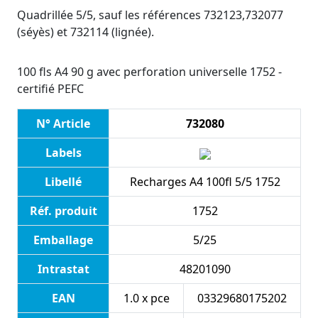
Quadrillée 5/5, sauf les références 732123,732077
(séyès) et 732114 (lignée).
100 fls A4 90 g avec perforation universelle 1752 -
certifié PEFC
N° Article
732080
Labels
Libellé
Recharges A4 100fl 5/5 1752
Réf. produit
1752
Emballage
5/25
Intrastat
48201090
EAN
1.0 x pce
03329680175202