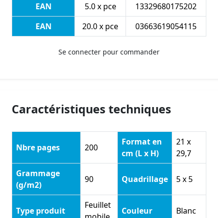
EAN
5.0 x pce
13329680175202
EAN
20.0 x pce
03663619054115
Se connecter pour commander
Caractéristiques techniques
Format en
21 x
Nbre pages
200
cm (L x H)
29,7
Grammage
90
Quadrillage
5 x 5
(g/m2)
Feuillet
Type produit
Couleur
Blanc
mobile