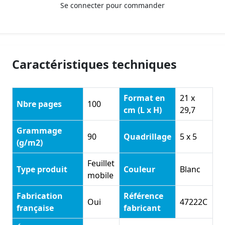
Se connecter pour commander
Caractéristiques techniques
Format en
21 x
Nbre pages
100
cm (L x H)
29,7
Grammage
90
Quadrillage
5 x 5
(g/m2)
Feuillet
Type produit
Couleur
Blanc
mobile
Fabrication
Référence
Oui
47222C
française
fabricant