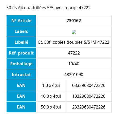
50 fls A4 quadrillées 5/5 avec marge 47222
N° Article
730162
Labels
Libellé
Et. 50fl.copies doubles 5/5+M 47222
Réf. produit
47222
Emballage
10/40
Intrastat
48201090
EAN
1.0 x étui
03329680472226
EAN
10.0 x étui
13329680472226
EAN
50.0 x étui
23329680472226