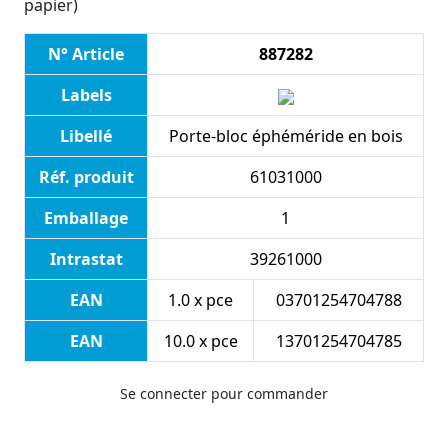
papier)
N° Article
887282
Labels
Libellé
Porte-bloc éphéméride en bois
Réf. produit
61031000
Emballage
1
Intrastat
39261000
EAN
1.0 x pce
03701254704788
EAN
10.0 x pce
13701254704785
Se connecter pour commander