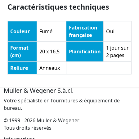
Caractéristiques techniques
Fabrication
Couleur
Fumé
Oui
française
Format
1 jour sur
20 x 16,5
Planification
(cm)
2 pages
Reliure
Anneaux
Muller & Wegener S.à.r.l.
Votre spécialiste en fournitures & équipement de
bureau.
© 1999 - 2026 Muller & Wegener
Tous droits réservés