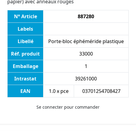
papier) avec anneaux rouges
N° Article
887280
Labels
Libellé
Porte-bloc éphéméride plastique
Réf. produit
33000
Emballage
1
Intrastat
39261000
EAN
1.0 x pce
03701254708427
Se connecter pour commander