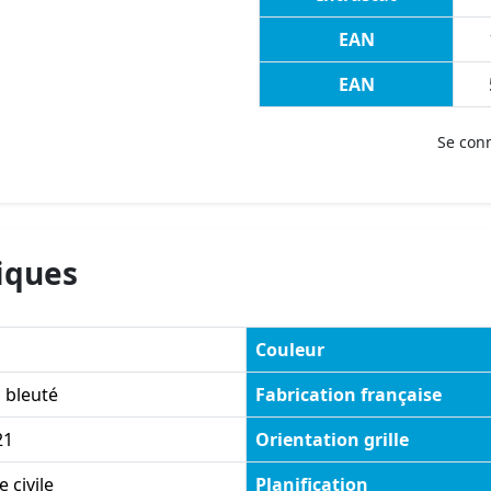
EAN
EAN
Se con
iques
Couleur
 bleuté
Fabrication française
21
Orientation grille
 civile
Planification