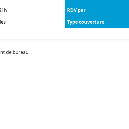
21h
RDV par
les
Type couverture
ent de bureau.