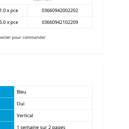
1.0 x pce
03660942002202
5.0 x pce
03660942102209
necter pour commander
Bleu
Oui
Vertical
1 semaine sur 2 pages