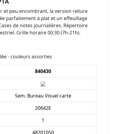
PTA
r et peu encombrant, la version reliure
ée parfaitement à plat et un effeuillage
Cases de notes journalières. Répertoire
triel. Grille horaire 00:30 (7h-21h).
ée - couleurs assorties
840430
Sem. Bureau Visuel carte
20642E
1
48201050