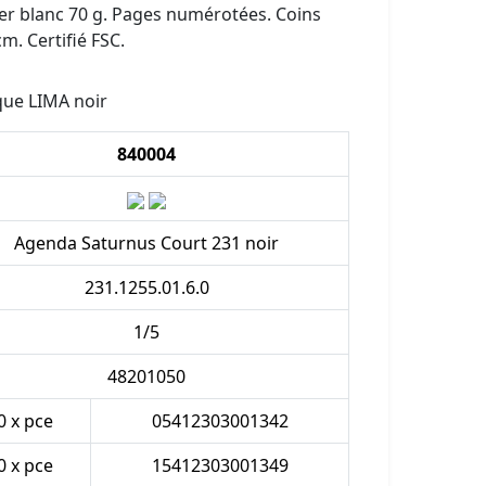
er blanc 70 g. Pages numérotées. Coins
m. Certifié FSC.
ique LIMA noir
840004
Agenda Saturnus Court 231 noir
231.1255.01.6.0
1/5
48201050
0 x pce
05412303001342
0 x pce
15412303001349