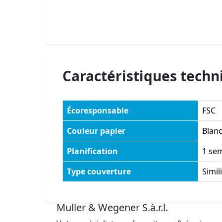
Caractéristiques techn
Écoresponsable
FSC
Couleur papier
Blanc
Planification
1 se
Type couverture
Simili
Muller & Wegener S.à.r.l.