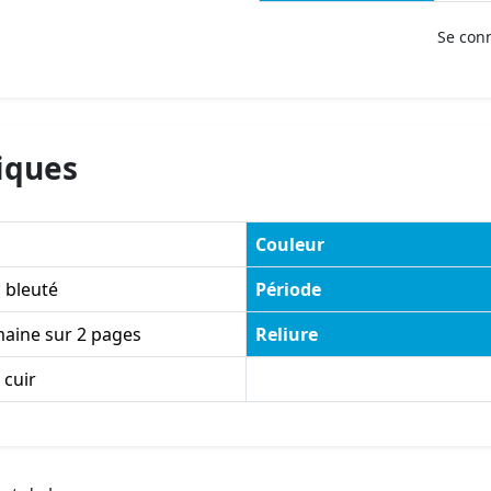
Se con
iques
Couleur
 bleuté
Période
maine sur 2 pages
Reliure
 cuir