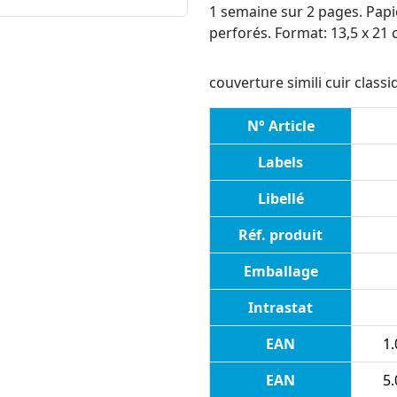
1 semaine sur 2 pages. Papi
perforés. Format: 13,5 x 21 c
couverture simili cuir class
N° Article
Labels
Libellé
Réf. produit
Emballage
Intrastat
EAN
1.
EAN
5.