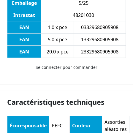
Emballage
5/25
Intrastat
48201030
EAN
1.0 x pce
03329680905908
EAN
5.0 x pce
13329680905908
EAN
20.0 x pce
23329680905908
Se connecter pour commander
Caractéristiques techniques
Assorties
Écoresponsable
PEFC
Couleur
aléatoires