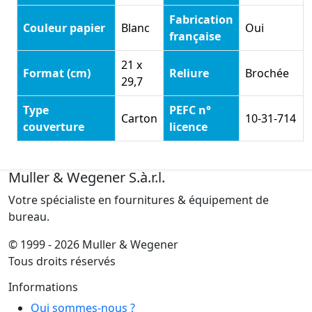
Fabrication
Couleur papier
Blanc
Oui
française
21 x
Format (cm)
Reliure
Brochée
29,7
Type
PEFC n°
Carton
10-31-714
couverture
licence
Muller & Wegener S.à.r.l.
Votre spécialiste en fournitures & équipement de
bureau.
© 1999 - 2026 Muller & Wegener
Tous droits réservés
Informations
Qui sommes-nous ?