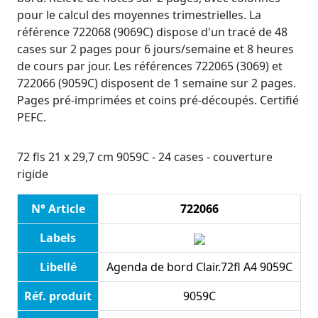
pour le calcul des moyennes trimestrielles. La
référence 722068 (9069C) dispose d'un tracé de 48
cases sur 2 pages pour 6 jours/semaine et 8 heures
de cours par jour. Les références 722065 (3069) et
722066 (9059C) disposent de 1 semaine sur 2 pages.
Pages pré-imprimées et coins pré-découpés. Certifié
PEFC.
72 fls 21 x 29,7 cm 9059C - 24 cases - couverture
rigide
N° Article
722066
Labels
Libellé
Agenda de bord Clair.72fl A4 9059C
Réf. produit
9059C