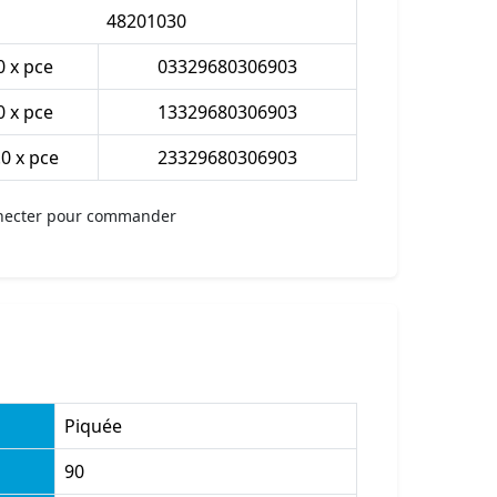
48201030
0 x pce
03329680306903
0 x pce
13329680306903
.0 x pce
23329680306903
necter pour commander
Piquée
90