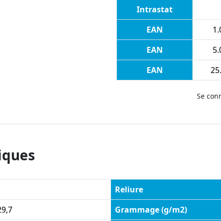
Intrastat
EAN
1.
EAN
5.
EAN
25
Se con
iques
Reliure
29,7
Grammage (g/m2)