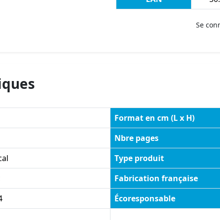
Se con
iques
Format en cm (L x H)
Nbre pages
cal
Type produit
c
Fabrication française
4
Écoresponsable