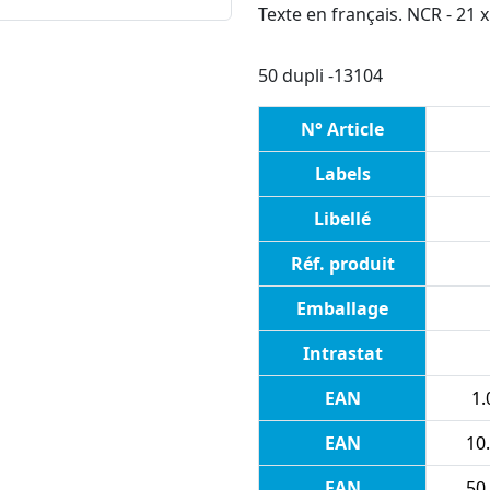
Texte en français. NCR - 21 
50 dupli -13104
N° Article
Labels
Libellé
Réf. produit
Emballage
Intrastat
EAN
1.
EAN
10
EAN
50