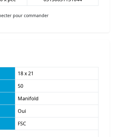
necter pour commander
18 x 21
50
Manifold
Oui
FSC