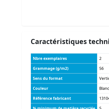
Caractéristiques techn
Nbre exemplaires
2
Grammage (g/m2)
56
Sens du format
Verti
Couleur
Blan
Référence fabricant
1310
% minimum de matière recyclée
5