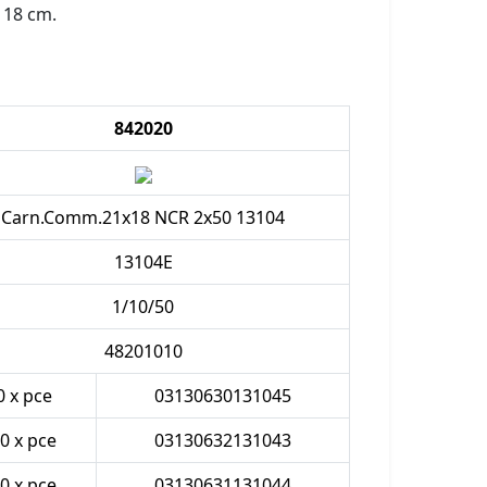
x 18 cm.
842020
Carn.Comm.21x18 NCR 2x50 13104
13104E
1/10/50
48201010
0 x pce
03130630131045
.0 x pce
03130632131043
.0 x pce
03130631131044