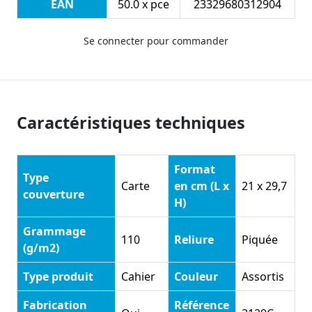
EAN
50.0 x pce
23329680312904
Se connecter pour commander
Caractéristiques techniques
Format
Type
Carte
en cm (L x
21 x 29,7
couverture
H)
Grammage
110
Reliure
Piquée
(g/m2)
Type produit
Cahier
Couleur
Assortis
Fabrication
Référence