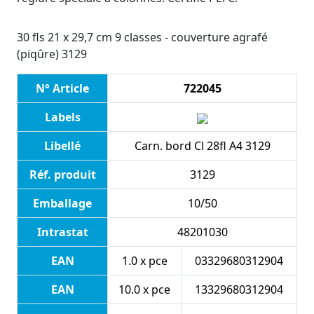
30 fls 21 x 29,7 cm 9 classes - couverture agrafé
(piqûre) 3129
N° Article
722045
Labels
Libellé
Carn. bord Cl 28fl A4 3129
Réf. produit
3129
Emballage
10/50
Intrastat
48201030
EAN
1.0 x pce
03329680312904
EAN
10.0 x pce
13329680312904