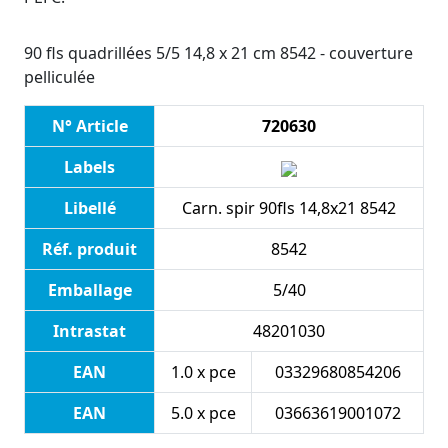
90 fls quadrillées 5/5 14,8 x 21 cm 8542 - couverture
pelliculée
N° Article
720630
Labels
Libellé
Carn. spir 90fls 14,8x21 8542
Réf. produit
8542
Emballage
5/40
Intrastat
48201030
EAN
1.0 x pce
03329680854206
EAN
5.0 x pce
03663619001072