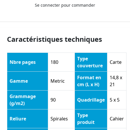
Se connecter pour commander
Caractéristiques techniques
Type
Nbre pages
180
Carte
couverture
Format en
14,8 x
Gamme
Metric
cm (L x H)
21
Grammage
90
Quadrillage
5 x 5
(g/m2)
Type
Reliure
Spirales
Cahier
produit