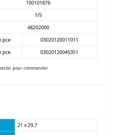
100101876
1/5
48202000
x pce
03020120011011
x pce
03020120045351
necter pour commander
21 x 29,7