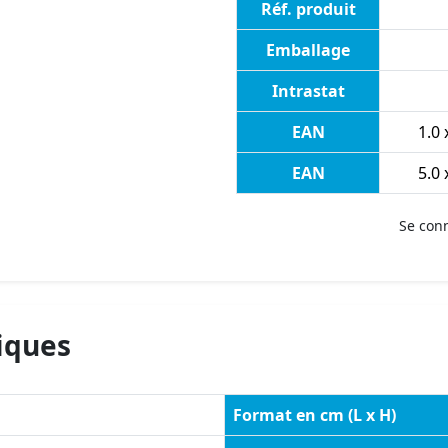
Réf. produit
Emballage
Intrastat
EAN
1.0 
EAN
5.0 
Se con
iques
Format en cm (L x H)