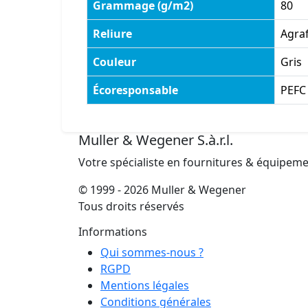
Grammage (g/m2)
80
Reliure
Agra
Couleur
Gris
Écoresponsable
PEFC
Muller & Wegener S.à.r.l.
Votre spécialiste en fournitures & équipem
© 1999 - 2026 Muller & Wegener
Tous droits réservés
Informations
Qui sommes-nous ?
RGPD
Mentions légales
Conditions générales