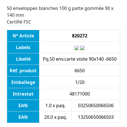
50 enveloppes blanches 100 g patte gommée 90 x
140 mm
Certifié FSC
N° Article
820272
Labels
Libellé
Pq.50 env.carte visite 90x140 -6650
Réf. produit
6650
Emballage
1/20
Intrastat
48171000
EAN
1.0 x paq.
03250650066506
EAN
20.0 x paq.
13250650066503