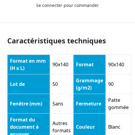
Se connecter pour commander
Caractéristiques techniques
Format en mm
90x140
Format
90x140
(H x L)
Grammage
Lot de
50
90
(g/m2)
Patte
Fenêtre (mm)
Sans
Fermeture
gommée
Format du
Autres
document à
Couleur
Blanc
formats
envoyer