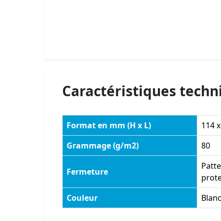
Caractéristiques techn
Format en mm (H x L)
114 x
Grammage (g/m2)
80
Patte
Fermeture
prote
Couleur
Blan