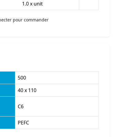
1.0 x unit
necter pour commander
500
40 x 110
C6
PEFC