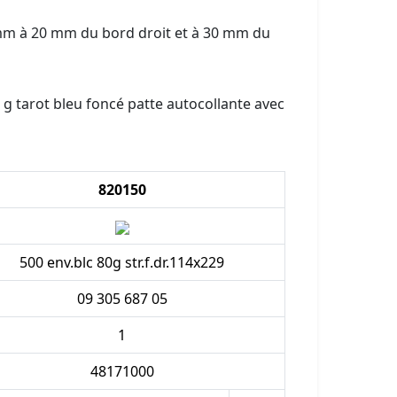
 mm à 20 mm du bord droit et à 30 mm du
g tarot bleu foncé patte autocollante avec
820150
500 env.blc 80g str.f.dr.114x229
09 305 687 05
1
48171000