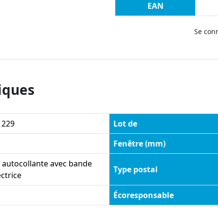
EAN
Se con
iques
 229
Lot de
Fenêtre (mm)
 autocollante avec bande
Type postal
ctrice
c
Écoresponsable