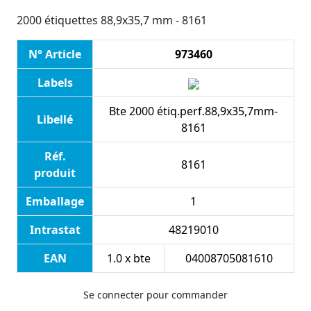
2000 étiquettes 88,9x35,7 mm - 8161
N° Article
973460
Labels
Bte 2000 étiq.perf.88,9x35,7mm-
Libellé
8161
Réf.
8161
produit
Emballage
1
Intrastat
48219010
EAN
1.0 x bte
04008705081610
Se connecter pour commander