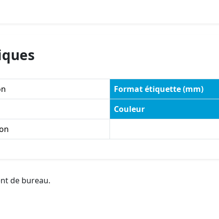
iques
on
Format étiquette (mm)
Couleur
on
ent de bureau.