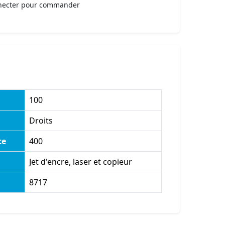
necter pour commander
100
Droits
te
400
Jet d'encre, laser et copieur
8717