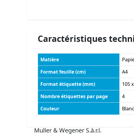
Caractéristiques techn
Matière
Papi
Format feuille (cm)
A4
Format étiquette (mm)
105 x
Nombre étiquettes par page
4
Couleur
Blan
Muller & Wegener S.à.r.l.