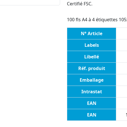
Certifié FSC.
100 fls A4 à 4 étiquettes 10
N° Article
Labels
Libellé
Réf. produit
Emballage
Intrastat
EAN
EAN