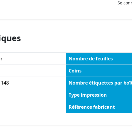
Se con
iques
er
Nombre de feuilles
Coins
 148
Nombre étiquettes par boî
Type impression
c
Référence fabricant