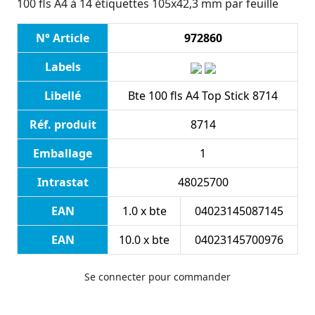
100 fls A4 à 14 étiquettes 105x42,3 mm par feuille
N° Article
972860
Labels
Libellé
Bte 100 fls A4 Top Stick 8714
Réf. produit
8714
Emballage
1
Intrastat
48025700
EAN
1.0 x bte
04023145087145
EAN
10.0 x bte
04023145700976
Se connecter pour commander