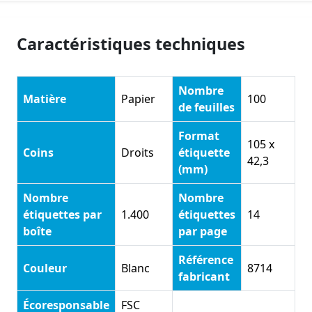
Caractéristiques techniques
Nombre
Matière
Papier
100
de feuilles
Format
105 x
Coins
Droits
étiquette
42,3
(mm)
Nombre
Nombre
étiquettes par
1.400
étiquettes
14
boîte
par page
Référence
Couleur
Blanc
8714
fabricant
Écoresponsable
FSC