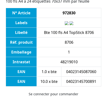
100 fls A4 à 24 étiquettes 70x37 mm par feuille
N° Article
972830
Labels
Libellé
Bte 100 fls A4 TopStick 8706
Réf. produit
8706
Emballage
1
Intrastat
48219010
EAN
1.0 x bte
04023145087060
EAN
10.0 x bte
04023145700891
Se connecter pour commander