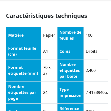
Caractéristiques techniques
Nombre de
Matière
Papier
100
feuilles
Format feuille
A4
Coins
Droits
(cm)
Nombre
Format
70 x
étiquettes
2.400
étiquette (mm)
37
par boîte
Nombre
Type
étiquettes par
24
,14153940o.j
impression
page
Référence