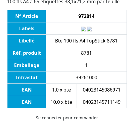
100 fls A4 à 65 étiquettes 38,1x21,2 mm par feuille
N° Article
972814
Labels
Libellé
Bte 100 fls A4 TopStick 8781
Réf. produit
8781
Emballage
1
Intrastat
39261000
EAN
1.0 x bte
04023145086971
EAN
10.0 x bte
04023145711149
Se connecter pour commander