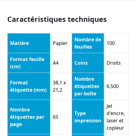
Caractéristiques techniques
Nombre de
Matière
Papier
100
feuilles
Format feuille
A4
Coins
Droits
(cm)
Nombre
Format
38,1 x
étiquettes
6.500
étiquette (mm)
21,2
par boîte
Jet
Nombre
Type
d'encre,
étiquettes par
65
impression
laser et
page
copieur