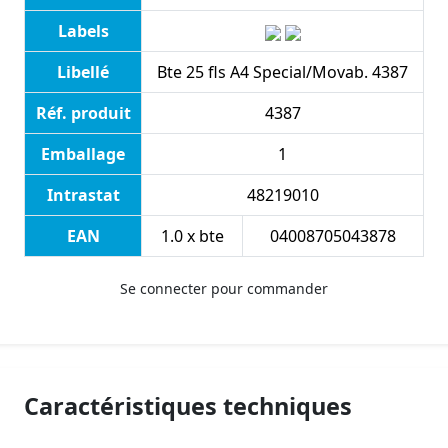
Labels
Libellé
Bte 25 fls A4 Special/Movab. 4387
Réf. produit
4387
Emballage
1
Intrastat
48219010
EAN
1.0 x bte
04008705043878
Se connecter pour commander
Caractéristiques techniques