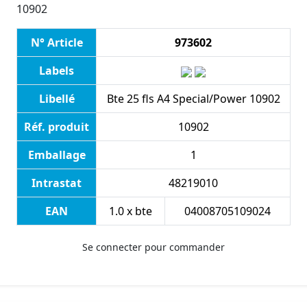
10902
N° Article
973602
Labels
Libellé
Bte 25 fls A4 Special/Power 10902
Réf. produit
10902
Emballage
1
Intrastat
48219010
EAN
1.0 x bte
04008705109024
Se connecter pour commander