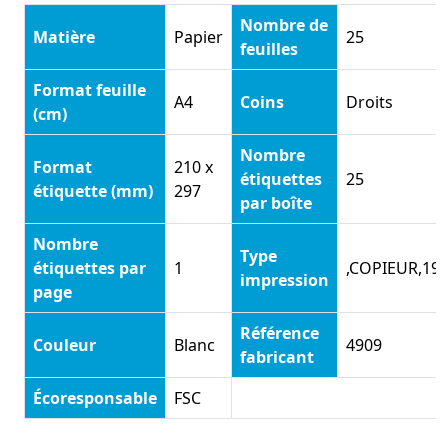
Nombre de
Matière
Papier
25
feuilles
Format feuille
A4
Coins
Droits
(cm)
Nombre
Format
210 x
étiquettes
25
étiquette (mm)
297
par boîte
Nombre
Type
étiquettes par
1
,COPIEUR,19
impression
page
Référence
Couleur
Blanc
4909
fabricant
Écoresponsable
FSC