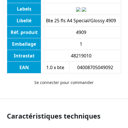
Labels
Libellé
Bte 25 fls A4 Special/Glossy 4909
Réf. produit
4909
Emballage
1
Intrastat
48219010
EAN
1.0 x bte
04008705049092
Se connecter pour commander
Caractéristiques techniques