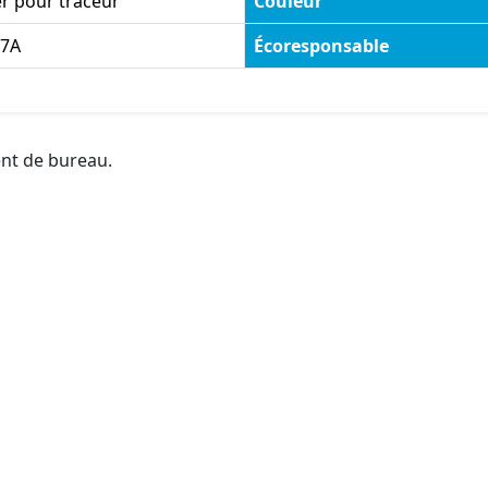
r pour traceur
Couleur
7A
Écoresponsable
ent de bureau.