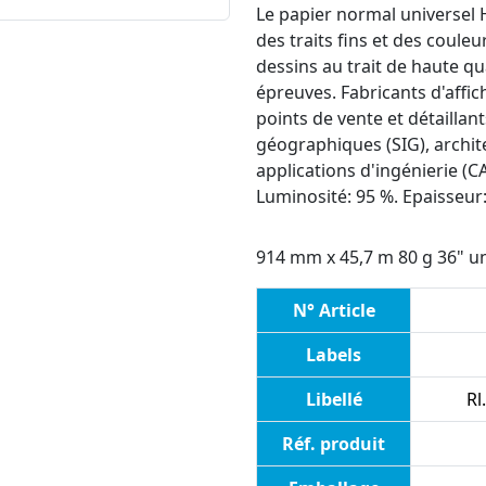
Le papier normal universel 
des traits fins et des couleu
dessins au trait de haute qua
épreuves. Fabricants d'affic
points de vente et détaillan
géographiques (SIG), archite
applications d'ingénierie (C
Luminosité: 95 %. Epaisseur
914 mm x 45,7 m 80 g 36" u
N° Article
Labels
Libellé
Rl
Réf. produit