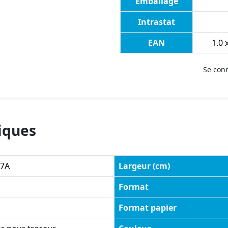
Emballage
Intrastat
EAN
1.0 x
Se con
iques
7A
Largeur (cm)
Format
Format papier