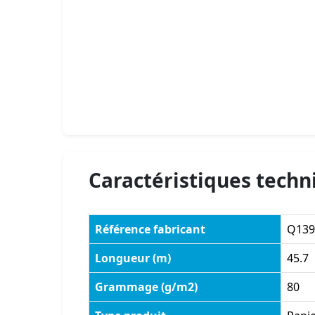
Caractéristiques techn
Référence fabricant
Q139
Longueur (m)
45.7
Grammage (g/m2)
80