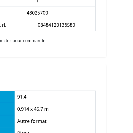
1
48025700
 rl.
08484120136580
necter pour commander
91.4
0,914 x 45,7 m
Autre format